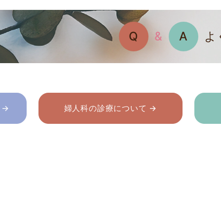
Q
&
A
よ
 →
婦人科の診療について →