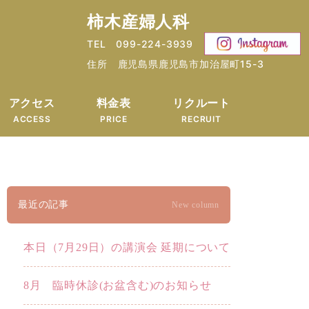
柿木産婦人科
TEL 099-224-3939
住所 鹿児島県鹿児島市加治屋町15-3
アクセス
料金表
リクルート
ACCESS
PRICE
RECRUIT
最近の記事
New column
本日（7月29日）の講演会 延期について
8月 臨時休診(お盆含む)のお知らせ