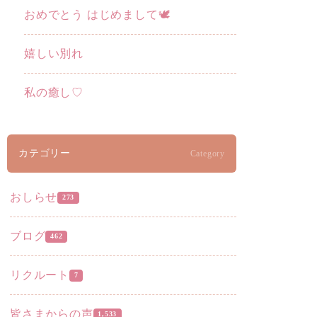
おめでとう はじめまして🕊️
嬉しい別れ
私の癒し♡
カテゴリー
Category
おしらせ
273
ブログ
462
リクルート
7
皆さまからの声
1,533