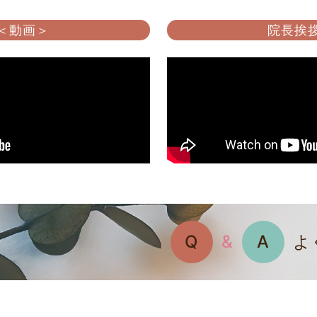
 ＜動画＞
院長挨拶
Q
&
A
よ