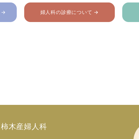
 →
婦人科の診療について →
柿木産婦人科