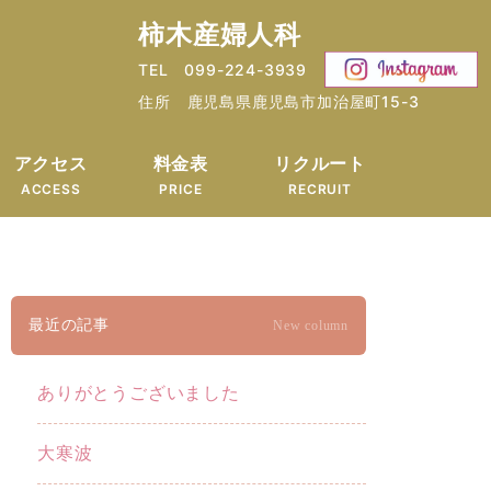
柿木産婦人科
TEL 099-224-3939
住所 鹿児島県鹿児島市加治屋町15-3
アクセス
料金表
リクルート
ACCESS
PRICE
RECRUIT
最近の記事
New column
ありがとうございました
大寒波