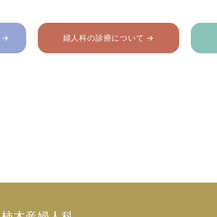
 →
婦人科の診療について →
柿木産婦人科