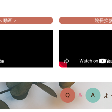
 ＜動画＞
院長挨拶
Q
&
A
よ