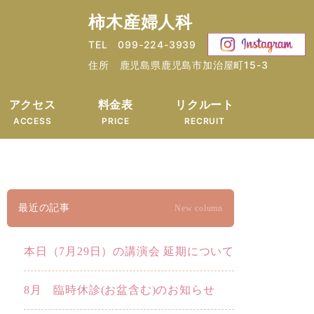
柿木産婦人科
TEL 099-224-3939
住所 鹿児島県鹿児島市加治屋町15-3
アクセス
料金表
リクルート
ACCESS
PRICE
RECRUIT
最近の記事
New column
本日（7月29日）の講演会 延期について
8月 臨時休診(お盆含む)のお知らせ