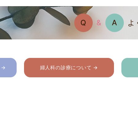
Q
&
A
よ
 →
婦人科の診療について →