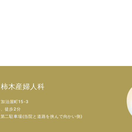
柿木産婦人科
市加治屋町15-3
、徒歩2分
第二駐車場(当院と道路を挟んで向かい側)