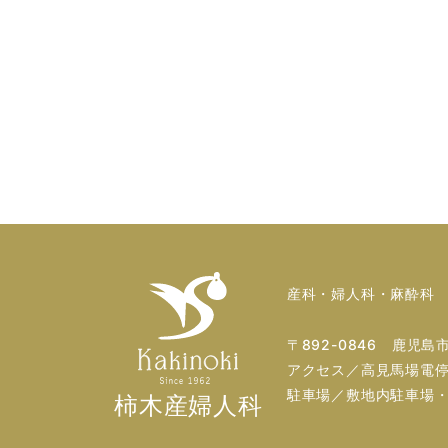
産科・婦人科・麻酔科
〒892-0846 鹿児島
アクセス／高見馬場電停
駐車場／敷地内駐車場・
柿木産婦人科