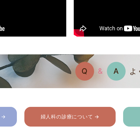
Q
&
A
よ
 →
婦人科の診療について →