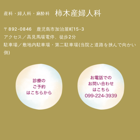
柿木産婦人科
産科・婦人科・麻酔科
〒892-0846 鹿児島市加治屋町15-3
アクセス／高見馬場電停、徒歩2分
駐車場／敷地内駐車場・第二駐車場(当院と道路を挟んで向かい
側)