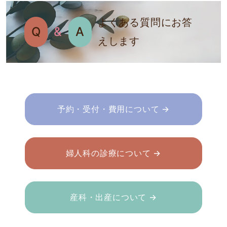
よくある質問にお答
Q
&
A
えします
予約・受付・費用について →
婦人科の診療について →
産科・出産について →