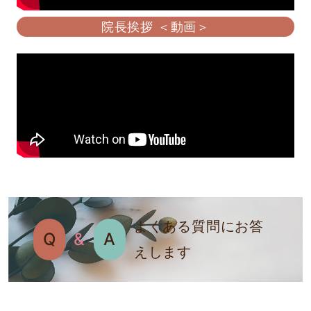
院長挨拶 ＜動画＞
よくある質問にお答
Q
&
A
えします