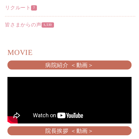
リクルート
7
皆さまからの声
1,533
MOVIE
病院紹介 ＜動画＞
院長挨拶 ＜動画＞