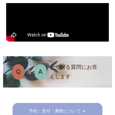
よくある質問にお答
Q
&
A
えします
予約・受付・費用について →