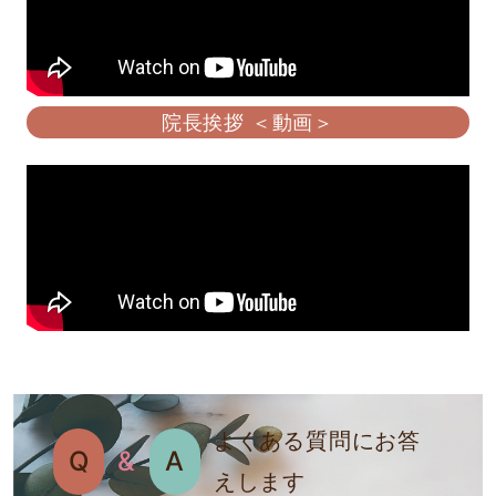
院長挨拶 ＜動画＞
よくある質問にお答
Q
&
A
えします