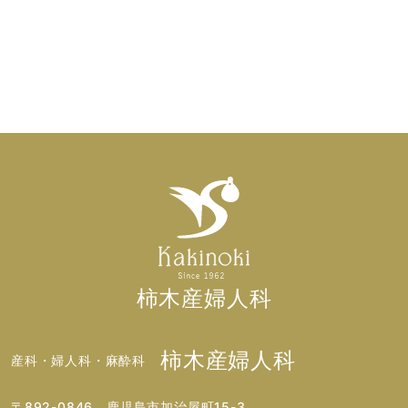
柿木産婦人科
柿木産婦人科
産科・婦人科・麻酔科
〒892-0846 鹿児島市加治屋町15-3