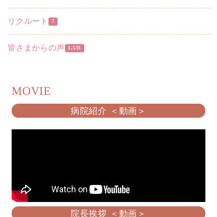
リクルート
7
皆さまからの声
1,533
MOVIE
病院紹介 ＜動画＞
院長挨拶 ＜動画＞