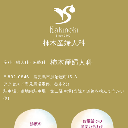
柿木産婦人科
柿木産婦人科
産科・婦人科・麻酔科
〒892-0846 鹿児島市加治屋町15-3
アクセス／高見馬場電停、徒歩2分
駐車場／敷地内駐車場・第二駐車場(当院と道路を挟んで向かい
側)