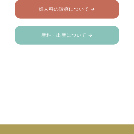
婦人科の診療について →
産科・出産について →