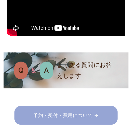
よくある質問にお答
Q
&
A
えします
予約・受付・費用について →