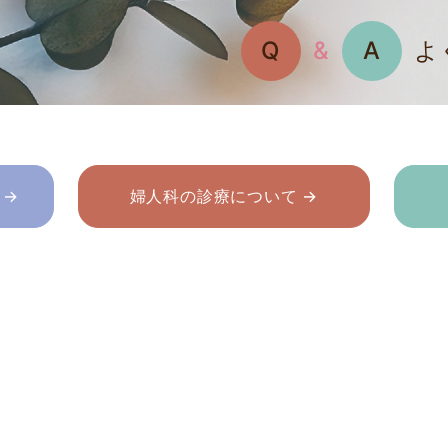
Q
&
A
よ
 →
婦人科の診療について →