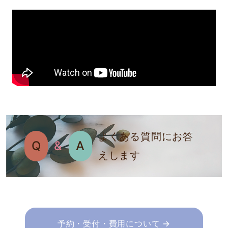
よくある質問にお答
Q
&
A
えします
予約・受付・費用について →