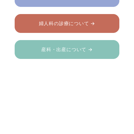
婦人科の診療について →
産科・出産について →