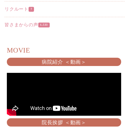
リクルート
7
皆さまからの声
1,533
MOVIE
病院紹介 ＜動画＞
院長挨拶 ＜動画＞