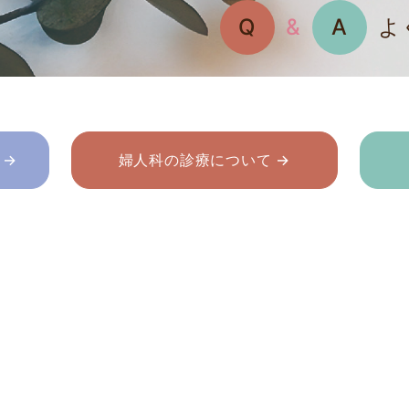
Q
&
A
よ
 →
婦人科の診療について →