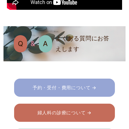
よくある質問にお答
Q
&
A
えします
予約・受付・費用について →
婦人科の診療について →