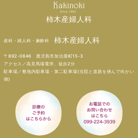
柿木産婦人科
柿木産婦人科
産科・婦人科・麻酔科
〒892-0846 鹿児島市加治屋町15-3
アクセス／高見馬場電停、徒歩2分
駐車場／敷地内駐車場・第二駐車場(当院と道路を挟んで向かい
側)