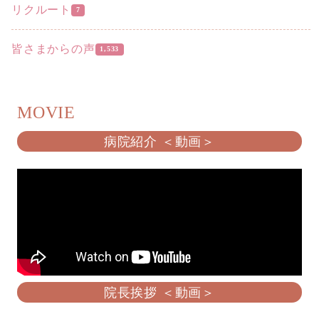
リクルート
7
皆さまからの声
1,533
MOVIE
病院紹介 ＜動画＞
院長挨拶 ＜動画＞