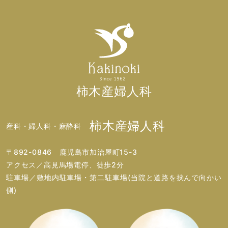
柿木産婦人科
柿木産婦人科
産科・婦人科・麻酔科
〒892-0846 鹿児島市加治屋町15-3
アクセス／高見馬場電停、徒歩2分
駐車場／敷地内駐車場・第二駐車場(当院と道路を挟んで向かい
側)