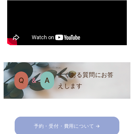
よくある質問にお答
Q
&
A
えします
予約・受付・費用について →