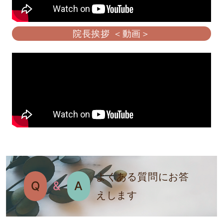
院長挨拶 ＜動画＞
よくある質問にお答
Q
&
A
えします