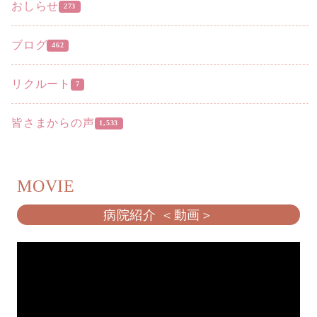
おしらせ
273
ブログ
462
リクルート
7
皆さまからの声
1,533
MOVIE
病院紹介 ＜動画＞