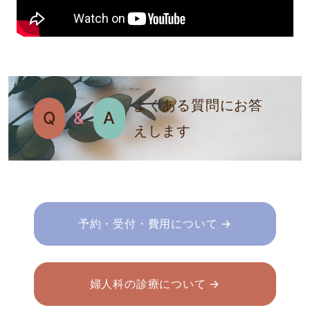
よくある質問にお答
Q
&
A
えします
予約・受付・費用について →
婦人科の診療について →