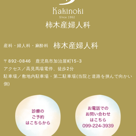
柿木産婦人科
柿木産婦人科
産科・婦人科・麻酔科
〒892-0846 鹿児島市加治屋町15-3
アクセス／高見馬場電停、徒歩2分
駐車場／敷地内駐車場・第二駐車場(当院と道路を挟んで向かい
側)