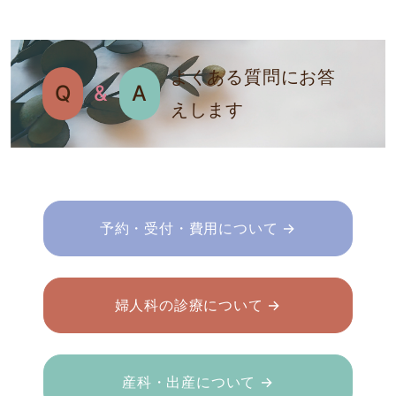
よくある質問にお答
Q
&
A
えします
予約・受付・費用について →
婦人科の診療について →
産科・出産について →