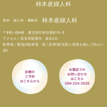
柿木産婦人科
柿木産婦人科
産科・婦人科・麻酔科
〒892-0846 鹿児島市加治屋町15-3
アクセス／高見馬場電停、徒歩2分
駐車場／敷地内駐車場・第二駐車場(当院と道路を挟んで向かい
側)