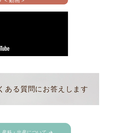
 ＜動画＞
くある質問にお答えします
産科・出産について →