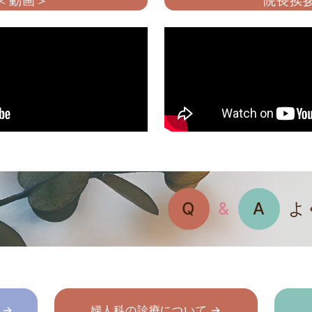
 ＜動画＞
院長挨拶
Q
&
A
よ
 →
婦人科の診療について →