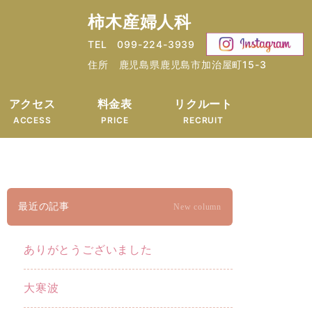
柿木産婦人科
TEL 099-224-3939
住所 鹿児島県鹿児島市加治屋町15-3
アクセス
料金表
リクルート
ACCESS
PRICE
RECRUIT
最近の記事
New column
ありがとうございました
大寒波