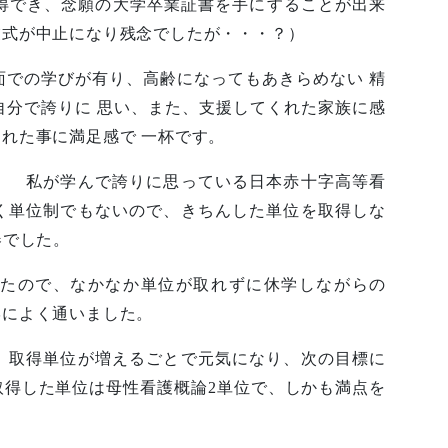
修得でき、念願の大学卒業証書を手にすることが出来
業式が中止になり残念でしたが・・・？）
面での学びが有り、高齢になってもあきらめない 精
自分で誇りに 思い、また、支援してくれた家族に感
れた事に満足感で 一杯です。
、 私が学んで誇りに思っている日本赤十字高等看
く単位制でもないので、きちんした単位を取得しな
春でした。
たので、なかなか単位が取れずに休学しながらの
学によく通いました。
、取得単位が増えるごとで元気になり、次の目標に
取得した単位は母性看護概論2単位で、しかも満点を
。