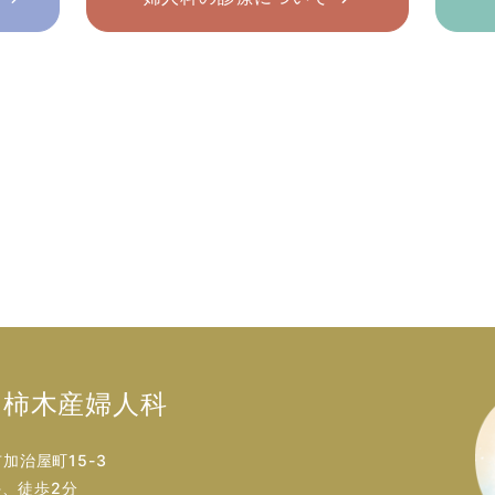
柿木産婦人科
市加治屋町15-3
、徒歩2分