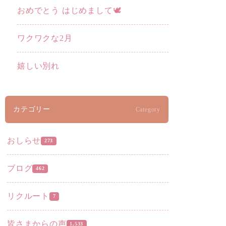
おめでとう はじめまして🕊️
ワクワクな2月
嬉しい別れ
カテゴリー
Category
おしらせ
273
ブログ
462
リクルート
7
皆さまからの声
1,533