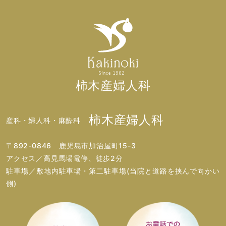
柿木産婦人科
柿木産婦人科
産科・婦人科・麻酔科
〒892-0846 鹿児島市加治屋町15-3
アクセス／高見馬場電停、徒歩2分
駐車場／敷地内駐車場・第二駐車場(当院と道路を挟んで向かい
側)