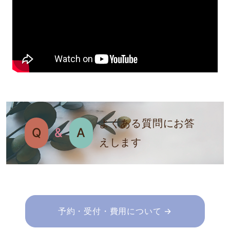
よくある質問にお答
Q
&
A
えします
予約・受付・費用について →