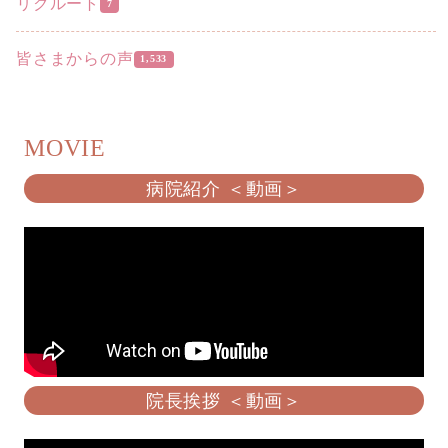
リクルート
7
皆さまからの声
1,533
MOVIE
病院紹介 ＜動画＞
院長挨拶 ＜動画＞