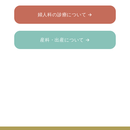
婦人科の診療について →
産科・出産について →