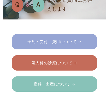
よくある質問にお答
Q
&
A
えします
予約・受付・費用について →
婦人科の診療について →
産科・出産について →