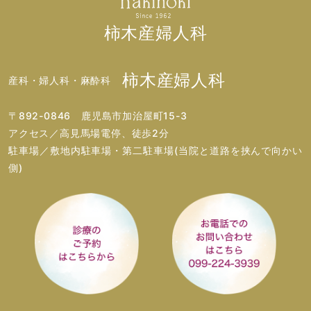
柿木産婦人科
柿木産婦人科
産科・婦人科・麻酔科
〒892-0846 鹿児島市加治屋町15-3
アクセス／高見馬場電停、徒歩2分
駐車場／敷地内駐車場・第二駐車場(当院と道路を挟んで向かい
側)