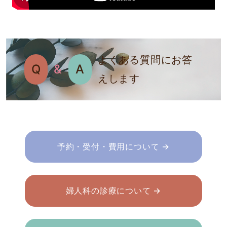
よくある質問にお答
Q
&
A
えします
予約・受付・費用について →
婦人科の診療について →