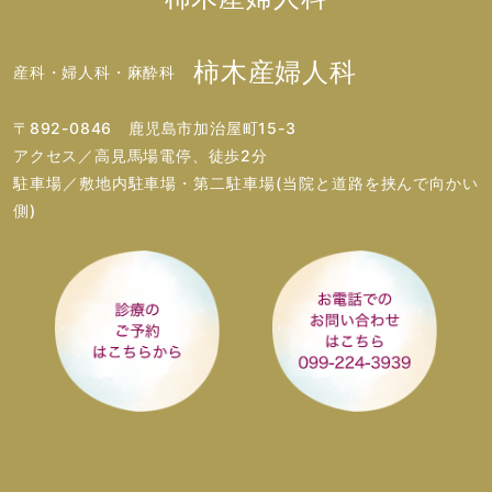
柿木産婦人科
産科・婦人科・麻酔科
〒892-0846 鹿児島市加治屋町15-3
アクセス／高見馬場電停、徒歩2分
駐車場／敷地内駐車場・第二駐車場(当院と道路を挟んで向かい
側)