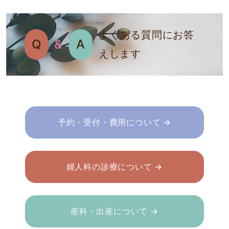
よくある質問にお答
Q
&
A
えします
予約・受付・費用について →
婦人科の診療について →
産科・出産について →