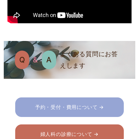
よくある質問にお答
Q
&
A
えします
予約・受付・費用について →
婦人科の診療について →