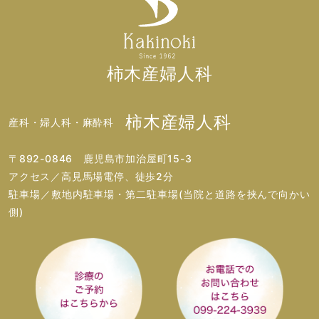
柿木産婦人科
柿木産婦人科
産科・婦人科・麻酔科
〒892-0846 鹿児島市加治屋町15-3
アクセス／高見馬場電停、徒歩2分
駐車場／敷地内駐車場・第二駐車場(当院と道路を挟んで向かい
側)