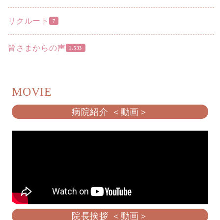
リクルート
7
皆さまからの声
1,533
MOVIE
病院紹介 ＜動画＞
院長挨拶 ＜動画＞