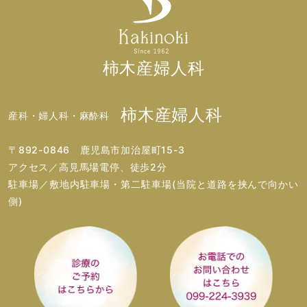
柿木産婦人科
柿木産婦人科
産科・婦人科・麻酔科
〒892-0846 鹿児島市加治屋町15-3
アクセス／高見馬場電停、徒歩2分
駐車場／敷地内駐車場・第二駐車場(当院と道路を挟んで向かい
側)