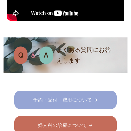
よくある質問にお答
Q
&
A
えします
予約・受付・費用について →
婦人科の診療について →