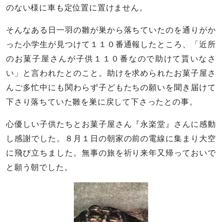
のない様に車も定位置に置けません。
そんなある日一羽の雛が巣から落ちていたのを通りがか
った小学生が見つけて１１０番通報したところ、「近所
のお菓子屋さんが子供１１０番なので助けて貰いなさ
い」と言われたとのこと。助けを求められたお菓子屋さ
んご多忙中にも関わらず子どもたちの願いを聞き届けて
下さり落ちていた雛を巣に戻して下さったとの事。
心優しい子供たちとお菓子屋さん『永楽堂』さんに感動
し感謝でした。８月１日の朝家の前の電線に集まり大空
に飛び立ちました。無事の旅を祈り来年又帰っておいで
と願う朝でした。