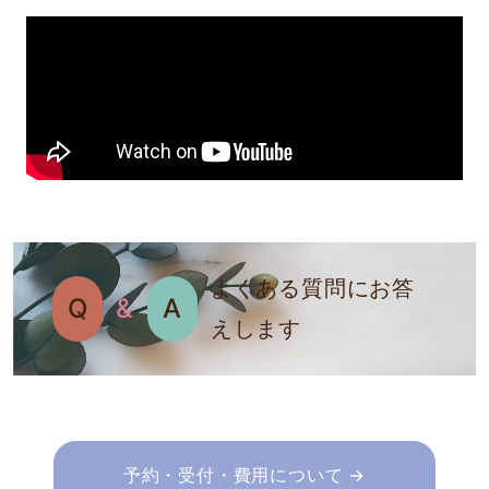
よくある質問にお答
Q
&
A
えします
予約・受付・費用について →