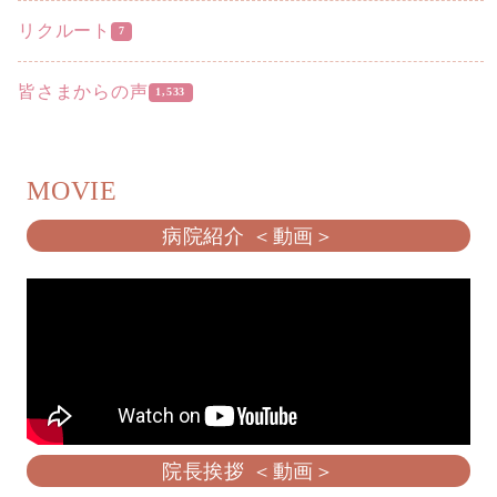
リクルート
7
皆さまからの声
1,533
MOVIE
病院紹介 ＜動画＞
院長挨拶 ＜動画＞