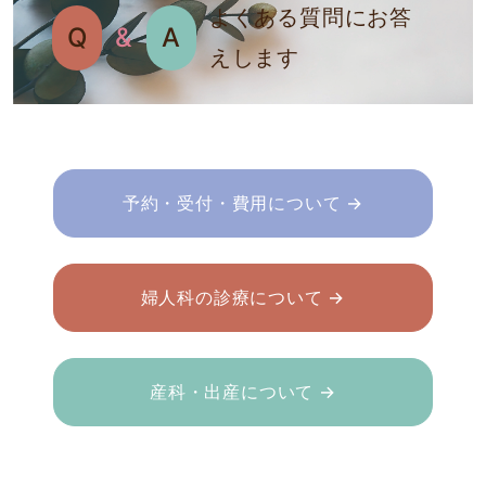
よくある質問にお答
Q
&
A
えします
予約・受付・費用について →
婦人科の診療について →
産科・出産について →