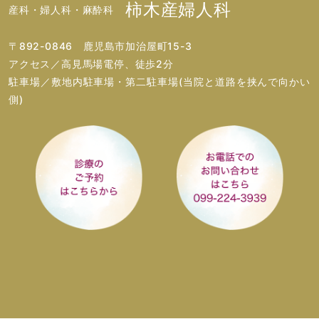
柿木産婦人科
産科・婦人科・麻酔科
〒892-0846 鹿児島市加治屋町15-3
アクセス／高見馬場電停、徒歩2分
駐車場／敷地内駐車場・第二駐車場(当院と道路を挟んで向かい
側)