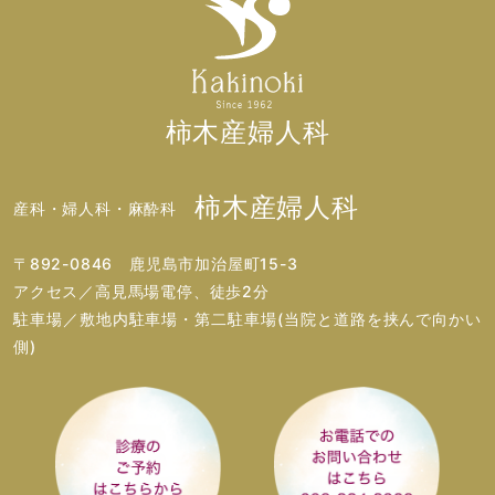
柿木産婦人科
柿木産婦人科
産科・婦人科・麻酔科
〒892-0846 鹿児島市加治屋町15-3
アクセス／高見馬場電停、徒歩2分
駐車場／敷地内駐車場・第二駐車場(当院と道路を挟んで向かい
側)