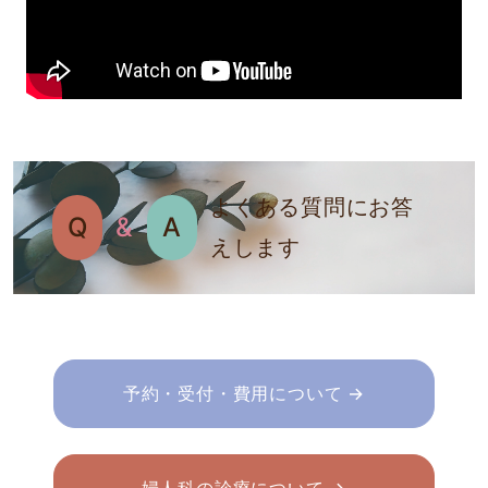
よくある質問にお答
Q
&
A
えします
予約・受付・費用について →