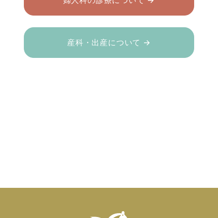
婦人科の診療について →
産科・出産について →