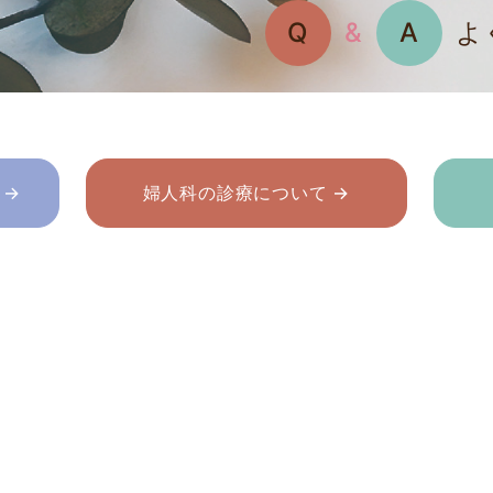
Q
&
A
よ
 →
婦人科の診療について →