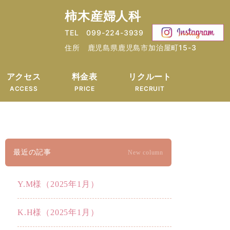
柿木産婦人科
TEL 099-224-3939
住所 鹿児島県鹿児島市加治屋町15-3
アクセス
料金表
リクルート
ACCESS
PRICE
RECRUIT
最近の記事
New column
Y.M様（2025年1月）
K.H様（2025年1月）