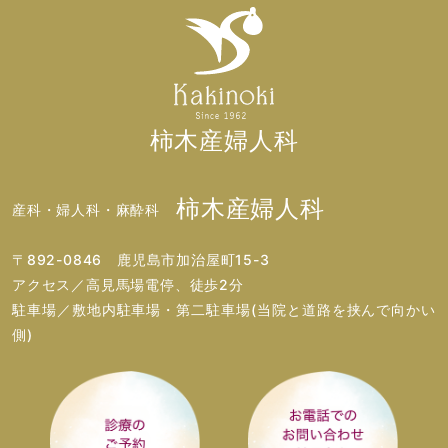
柿木産婦人科
柿木産婦人科
産科・婦人科・麻酔科
〒892-0846 鹿児島市加治屋町15-3
アクセス／高見馬場電停、徒歩2分
駐車場／敷地内駐車場・第二駐車場(当院と道路を挟んで向かい
側)