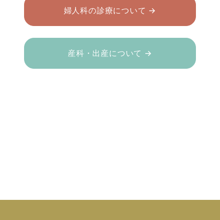
婦人科の診療について →
産科・出産について →