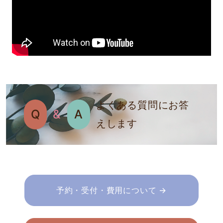
よくある質問にお答
Q
&
A
えします
予約・受付・費用について →