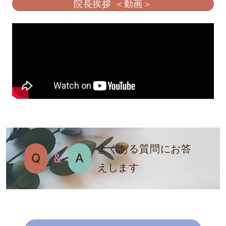
院長挨拶 ＜動画＞
よくある質問にお答
Q
&
A
えします