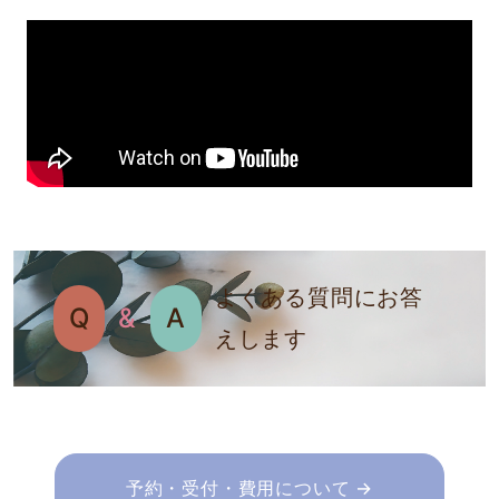
よくある質問にお答
Q
&
A
えします
予約・受付・費用について →