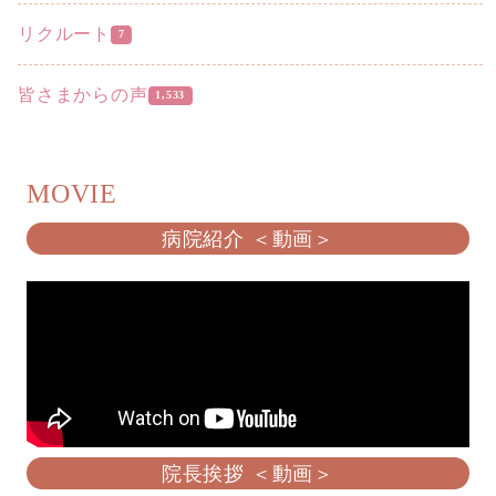
リクルート
7
皆さまからの声
1,533
MOVIE
病院紹介 ＜動画＞
院長挨拶 ＜動画＞