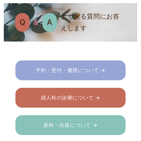
よくある質問にお答
Q
&
A
えします
予約・受付・費用について →
婦人科の診療について →
産科・出産について →