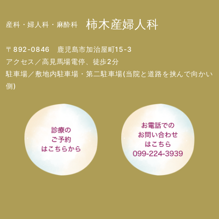
柿木産婦人科
産科・婦人科・麻酔科
〒892-0846 鹿児島市加治屋町15-3
アクセス／高見馬場電停、徒歩2分
駐車場／敷地内駐車場・第二駐車場(当院と道路を挟んで向かい
側)