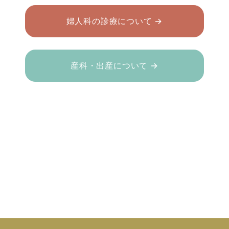
婦人科の診療について →
産科・出産について →