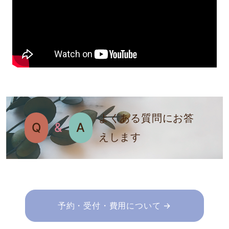
よくある質問にお答
Q
&
A
えします
予約・受付・費用について →