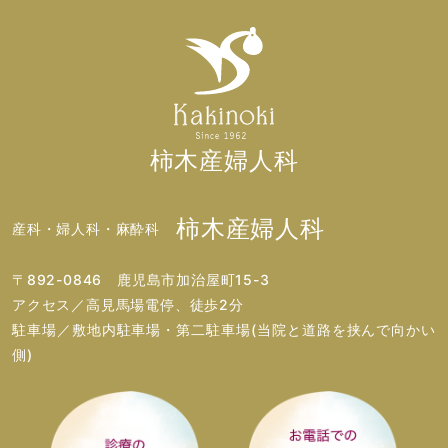
柿木産婦人科
柿木産婦人科
産科・婦人科・麻酔科
〒892-0846 鹿児島市加治屋町15-3
アクセス／高見馬場電停、徒歩2分
駐車場／敷地内駐車場・第二駐車場(当院と道路を挟んで向かい
側)