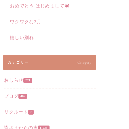
おめでとう はじめまして🕊️
ワクワクな2月
嬉しい別れ
カテゴリー
Category
おしらせ
273
ブログ
462
リクルート
7
皆さまからの声
1,533