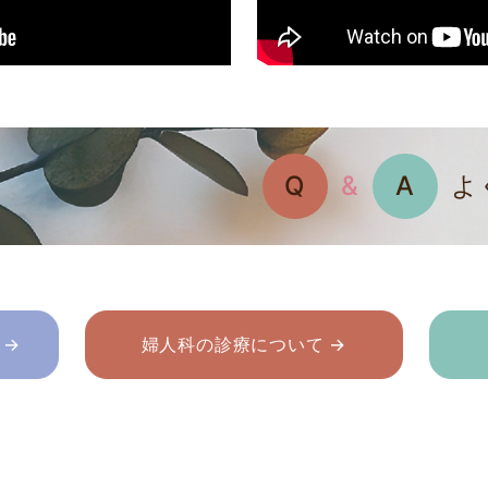
Q
&
A
よ
 →
婦人科の診療について →