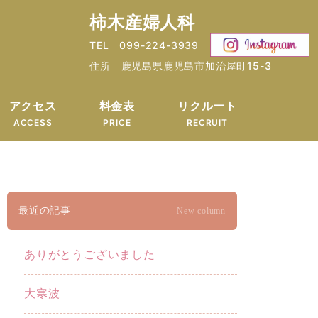
柿木産婦人科
TEL 099-224-3939
住所 鹿児島県鹿児島市加治屋町15-3
アクセス
料金表
リクルート
ACCESS
PRICE
RECRUIT
最近の記事
New column
ありがとうございました
大寒波