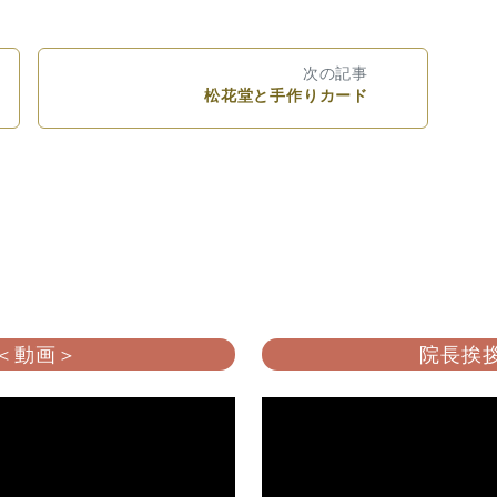
次の記事
松花堂と手作りカード
 ＜動画＞
院長挨拶