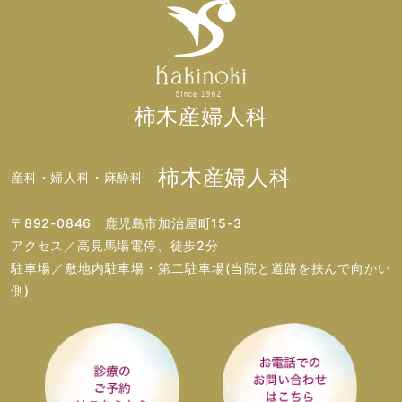
柿木産婦人科
柿木産婦人科
産科・婦人科・麻酔科
〒892-0846 鹿児島市加治屋町15-3
アクセス／高見馬場電停、徒歩2分
駐車場／敷地内駐車場・第二駐車場(当院と道路を挟んで向かい
側)