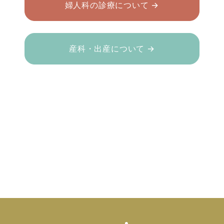
婦人科の診療について →
産科・出産について →