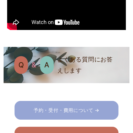
よくある質問にお答
Q
&
A
えします
予約・受付・費用について →